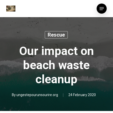
Skip
Menu
to
main
content
Rescue
Our impact on
beach waste
cleanup
By
ungestepourunsourire.org
24 February 2020