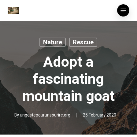
Skip
Menu
to
main
content
Nature
Rescue
Adopt a
fascinating
mountain goat
By
ungestepourunsourire.org
25 February 2020